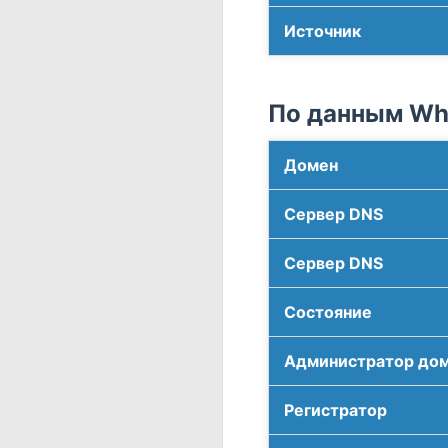
Источник
По данным Who
Домен
Сервер DNS
Сервер DNS
Соcтояние
Администратор до
Регистратор