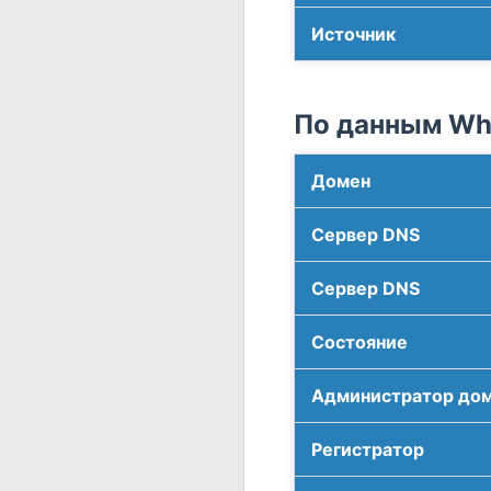
Источник
По данным Who
Домен
Сервер DNS
Сервер DNS
Соcтояние
Администратор до
Регистратор